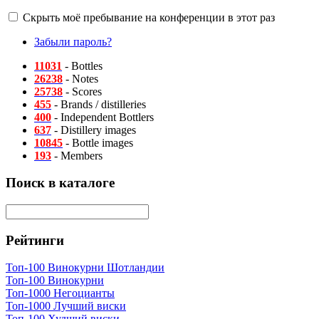
Скрыть моё пребывание на конференции в этот раз
Забыли пароль?
11031
- Bottles
26238
- Notes
25738
- Scores
455
- Brands / distilleries
400
- Independent Bottlers
637
- Distillery images
10845
- Bottle images
193
- Members
Поиск в каталоге
Рейтинги
Топ-100 Винокурни Шотландии
Топ-100 Винокурни
Топ-1000 Негоцианты
Топ-1000 Лучший виски
Топ-100 Худший виски