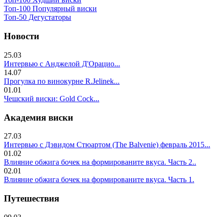
Топ-100 Популярный виски
Топ-50 Дегустаторы
Новости
25.03
Интервью с Анджелой Д'Орацио...
14.07
Прогулка по винокурне R.Jelinek...
01.01
Чешский виски: Gold Cock...
Академия виски
27.03
Интервью с Дэвидом Стюартом (The Balvenie) февраль 2015...
01.02
Влияние обжига бочек на формированите вкуса. Часть 2..
02.01
Влияние обжига бочек на формированите вкуса. Часть 1.
Путешествия