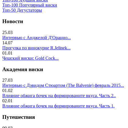
Топ-100 Популярный виски
Топ-50 Дегустаторы
Новости
25.03
Интервью с Анджелой Д'Орацио...
14.07
Прогулка по винокурне R.Jelinek...
01.01
Чешский виски: Gold Cock...
Академия виски
27.03
Интервью с Дэвидом Стюартом (The Balvenie) февраль 2015...
01.02
Влияние обжига бочек на формированите вкуса. Часть 2..
02.01
Влияние обжига бочек на формированите вкуса. Часть 1.
Путешествия