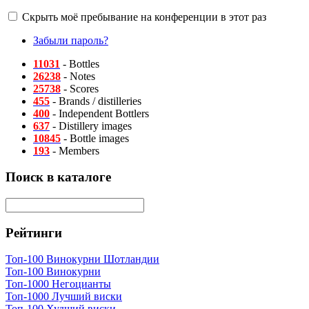
Скрыть моё пребывание на конференции в этот раз
Забыли пароль?
11031
- Bottles
26238
- Notes
25738
- Scores
455
- Brands / distilleries
400
- Independent Bottlers
637
- Distillery images
10845
- Bottle images
193
- Members
Поиск в каталоге
Рейтинги
Топ-100 Винокурни Шотландии
Топ-100 Винокурни
Топ-1000 Негоцианты
Топ-1000 Лучший виски
Топ-100 Худший виски