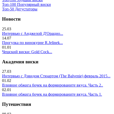
Топ-100 Популярный виски
Топ-50 Дегустаторы
Новости
25.03
Интервью с Анджелой Д'Орацио...
14.07
Прогулка по винокурне R.Jelinek...
01.01
Чешский виски: Gold Cock...
Академия виски
27.03
Интервью с Дэвидом Стюартом (The Balvenie) февраль 2015...
01.02
Влияние обжига бочек на формированите вкуса. Часть 2..
02.01
Влияние обжига бочек на формированите вкуса. Часть 1.
Путешествия