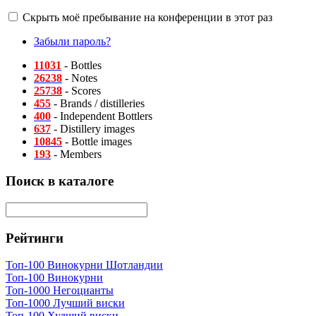
Скрыть моё пребывание на конференции в этот раз
Забыли пароль?
11031
- Bottles
26238
- Notes
25738
- Scores
455
- Brands / distilleries
400
- Independent Bottlers
637
- Distillery images
10845
- Bottle images
193
- Members
Поиск в каталоге
Рейтинги
Топ-100 Винокурни Шотландии
Топ-100 Винокурни
Топ-1000 Негоцианты
Топ-1000 Лучший виски
Топ-100 Худший виски