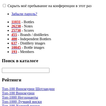
Скрыть моё пребывание на конференции в этот раз
Забыли пароль?
11031
- Bottles
26238
- Notes
25738
- Scores
455
- Brands / distilleries
400
- Independent Bottlers
637
- Distillery images
10845
- Bottle images
193
- Members
Поиск в каталоге
Рейтинги
Топ-100 Винокурни Шотландии
Топ-100 Винокурни
Топ-1000 Негоцианты
Топ-1000 Лучший виски
Топ-100 Худший виски