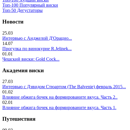
Топ-100 Популярный виски
Топ-50 Дегустаторы
Новости
25.03
Интервью с Анджелой Д'Орацио...
14.07
Прогулка по винокурне R.Jelinek...
01.01
Чешский виски: Gold Cock...
Академия виски
27.03
Интервью с Дэвидом Стюартом (The Balvenie) февраль 2015...
01.02
Влияние обжига бочек на формированите вкуса. Часть 2..
02.01
Влияние обжига бочек на формированите вкуса. Часть 1.
Путешествия