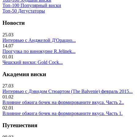
Топ-100 Популярный виски
Топ-50 Дегустаторы
Новости
25.03
Интервью с Анджелой Д'Орацио...
14.07
Прогулка по винокурне R.Jelinek...
01.01
Чешский виски: Gold Cock...
Академия виски
27.03
Интервью с Дэвидом Стюартом (The Balvenie) февраль 2015...
01.02
Влияние обжига бочек на формированите вкуса. Часть 2..
02.01
Влияние обжига бочек на формированите вкуса. Часть 1.
Путешествия