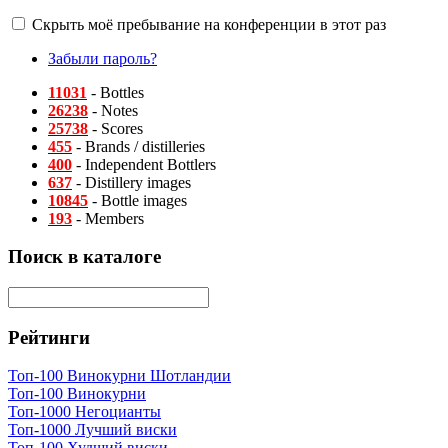
Скрыть моё пребывание на конференции в этот раз
Забыли пароль?
11031
- Bottles
26238
- Notes
25738
- Scores
455
- Brands / distilleries
400
- Independent Bottlers
637
- Distillery images
10845
- Bottle images
193
- Members
Поиск в каталоге
Рейтинги
Топ-100 Винокурни Шотландии
Топ-100 Винокурни
Топ-1000 Негоцианты
Топ-1000 Лучший виски
Топ-100 Худший виски