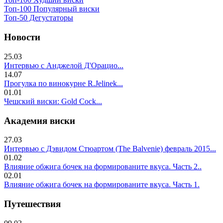
Топ-100 Популярный виски
Топ-50 Дегустаторы
Новости
25.03
Интервью с Анджелой Д'Орацио...
14.07
Прогулка по винокурне R.Jelinek...
01.01
Чешский виски: Gold Cock...
Академия виски
27.03
Интервью с Дэвидом Стюартом (The Balvenie) февраль 2015...
01.02
Влияние обжига бочек на формированите вкуса. Часть 2..
02.01
Влияние обжига бочек на формированите вкуса. Часть 1.
Путешествия