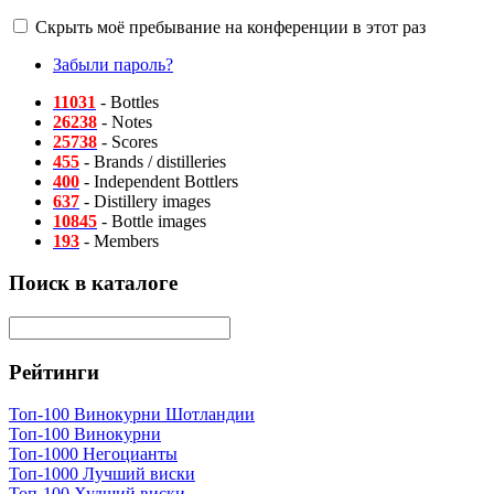
Скрыть моё пребывание на конференции в этот раз
Забыли пароль?
11031
- Bottles
26238
- Notes
25738
- Scores
455
- Brands / distilleries
400
- Independent Bottlers
637
- Distillery images
10845
- Bottle images
193
- Members
Поиск в каталоге
Рейтинги
Топ-100 Винокурни Шотландии
Топ-100 Винокурни
Топ-1000 Негоцианты
Топ-1000 Лучший виски
Топ-100 Худший виски