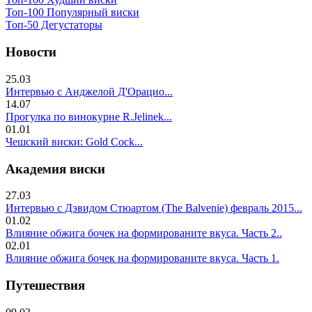
Топ-100 Популярный виски
Топ-50 Дегустаторы
Новости
25.03
Интервью с Анджелой Д'Орацио...
14.07
Прогулка по винокурне R.Jelinek...
01.01
Чешский виски: Gold Cock...
Академия виски
27.03
Интервью с Дэвидом Стюартом (The Balvenie) февраль 2015...
01.02
Влияние обжига бочек на формированите вкуса. Часть 2..
02.01
Влияние обжига бочек на формированите вкуса. Часть 1.
Путешествия