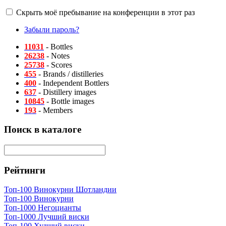
Скрыть моё пребывание на конференции в этот раз
Забыли пароль?
11031
- Bottles
26238
- Notes
25738
- Scores
455
- Brands / distilleries
400
- Independent Bottlers
637
- Distillery images
10845
- Bottle images
193
- Members
Поиск в каталоге
Рейтинги
Топ-100 Винокурни Шотландии
Топ-100 Винокурни
Топ-1000 Негоцианты
Топ-1000 Лучший виски
Топ-100 Худший виски