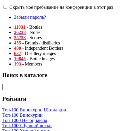
Скрыть моё пребывание на конференции в этот раз
Забыли пароль?
11031
- Bottles
26238
- Notes
25738
- Scores
455
- Brands / distilleries
400
- Independent Bottlers
637
- Distillery images
10845
- Bottle images
193
- Members
Поиск в каталоге
Рейтинги
Топ-100 Винокурни Шотландии
Топ-100 Винокурни
Топ-1000 Негоцианты
Топ-1000 Лучший виски
Топ-100 Худший виски