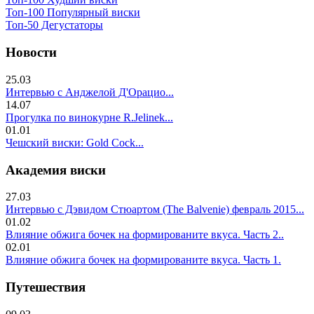
Топ-100 Популярный виски
Топ-50 Дегустаторы
Новости
25.03
Интервью с Анджелой Д'Орацио...
14.07
Прогулка по винокурне R.Jelinek...
01.01
Чешский виски: Gold Cock...
Академия виски
27.03
Интервью с Дэвидом Стюартом (The Balvenie) февраль 2015...
01.02
Влияние обжига бочек на формированите вкуса. Часть 2..
02.01
Влияние обжига бочек на формированите вкуса. Часть 1.
Путешествия