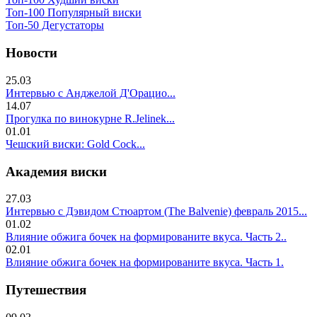
Топ-100 Популярный виски
Топ-50 Дегустаторы
Новости
25.03
Интервью с Анджелой Д'Орацио...
14.07
Прогулка по винокурне R.Jelinek...
01.01
Чешский виски: Gold Cock...
Академия виски
27.03
Интервью с Дэвидом Стюартом (The Balvenie) февраль 2015...
01.02
Влияние обжига бочек на формированите вкуса. Часть 2..
02.01
Влияние обжига бочек на формированите вкуса. Часть 1.
Путешествия