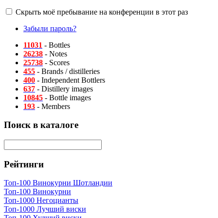
Скрыть моё пребывание на конференции в этот раз
Забыли пароль?
11031
- Bottles
26238
- Notes
25738
- Scores
455
- Brands / distilleries
400
- Independent Bottlers
637
- Distillery images
10845
- Bottle images
193
- Members
Поиск в каталоге
Рейтинги
Топ-100 Винокурни Шотландии
Топ-100 Винокурни
Топ-1000 Негоцианты
Топ-1000 Лучший виски
Топ-100 Худший виски