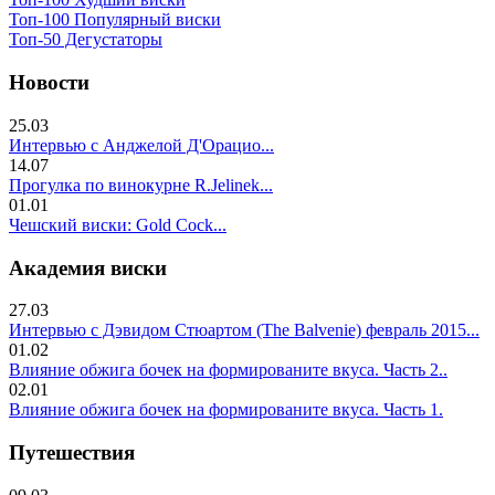
Топ-100 Популярный виски
Топ-50 Дегустаторы
Новости
25.03
Интервью с Анджелой Д'Орацио...
14.07
Прогулка по винокурне R.Jelinek...
01.01
Чешский виски: Gold Cock...
Академия виски
27.03
Интервью с Дэвидом Стюартом (The Balvenie) февраль 2015...
01.02
Влияние обжига бочек на формированите вкуса. Часть 2..
02.01
Влияние обжига бочек на формированите вкуса. Часть 1.
Путешествия