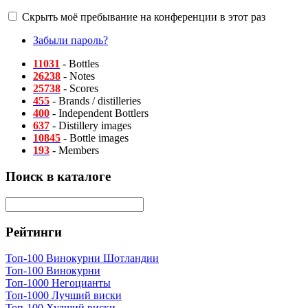
Скрыть моё пребывание на конференции в этот раз
Забыли пароль?
11031
- Bottles
26238
- Notes
25738
- Scores
455
- Brands / distilleries
400
- Independent Bottlers
637
- Distillery images
10845
- Bottle images
193
- Members
Поиск в каталоге
Рейтинги
Топ-100 Винокурни Шотландии
Топ-100 Винокурни
Топ-1000 Негоцианты
Топ-1000 Лучший виски
Топ-100 Худший виски