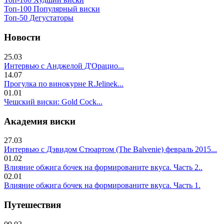
Топ-100 Популярный виски
Топ-50 Дегустаторы
Новости
25.03
Интервью с Анджелой Д'Орацио...
14.07
Прогулка по винокурне R.Jelinek...
01.01
Чешский виски: Gold Cock...
Академия виски
27.03
Интервью с Дэвидом Стюартом (The Balvenie) февраль 2015...
01.02
Влияние обжига бочек на формированите вкуса. Часть 2..
02.01
Влияние обжига бочек на формированите вкуса. Часть 1.
Путешествия