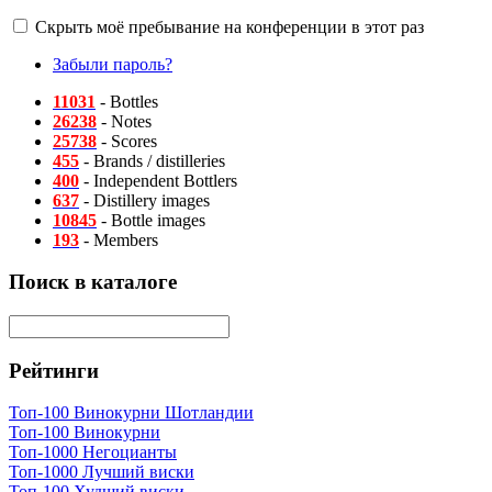
Скрыть моё пребывание на конференции в этот раз
Забыли пароль?
11031
- Bottles
26238
- Notes
25738
- Scores
455
- Brands / distilleries
400
- Independent Bottlers
637
- Distillery images
10845
- Bottle images
193
- Members
Поиск в каталоге
Рейтинги
Топ-100 Винокурни Шотландии
Топ-100 Винокурни
Топ-1000 Негоцианты
Топ-1000 Лучший виски
Топ-100 Худший виски