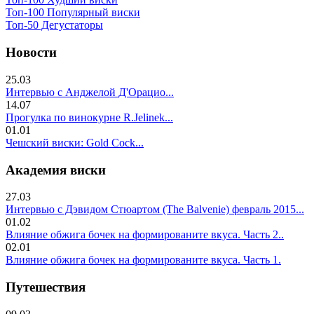
Топ-100 Популярный виски
Топ-50 Дегустаторы
Новости
25.03
Интервью с Анджелой Д'Орацио...
14.07
Прогулка по винокурне R.Jelinek...
01.01
Чешский виски: Gold Cock...
Академия виски
27.03
Интервью с Дэвидом Стюартом (The Balvenie) февраль 2015...
01.02
Влияние обжига бочек на формированите вкуса. Часть 2..
02.01
Влияние обжига бочек на формированите вкуса. Часть 1.
Путешествия