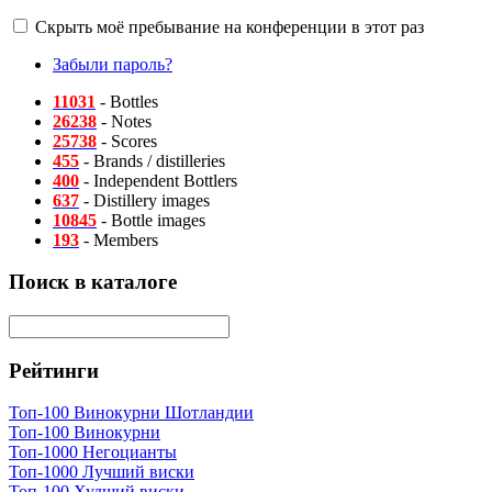
Скрыть моё пребывание на конференции в этот раз
Забыли пароль?
11031
- Bottles
26238
- Notes
25738
- Scores
455
- Brands / distilleries
400
- Independent Bottlers
637
- Distillery images
10845
- Bottle images
193
- Members
Поиск в каталоге
Рейтинги
Топ-100 Винокурни Шотландии
Топ-100 Винокурни
Топ-1000 Негоцианты
Топ-1000 Лучший виски
Топ-100 Худший виски