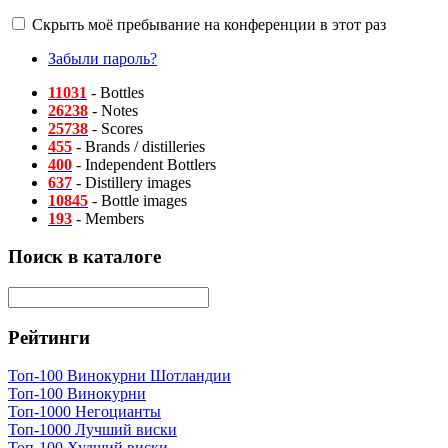
Скрыть моё пребывание на конференции в этот раз
Забыли пароль?
11031
- Bottles
26238
- Notes
25738
- Scores
455
- Brands / distilleries
400
- Independent Bottlers
637
- Distillery images
10845
- Bottle images
193
- Members
Поиск в каталоге
Рейтинги
Топ-100 Винокурни Шотландии
Топ-100 Винокурни
Топ-1000 Негоцианты
Топ-1000 Лучший виски
Топ-100 Худший виски