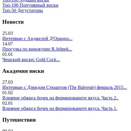
Топ-100 Популярный виски
Топ-50 Дегустаторы
Новости
25.03
Интервью с Анджелой Д'Орацио...
14.07
Прогулка по винокурне R.Jelinek...
01.01
Чешский виски: Gold Cock...
Академия виски
27.03
Интервью с Дэвидом Стюартом (The Balvenie) февраль 2015...
01.02
Влияние обжига бочек на формированите вкуса. Часть 2..
02.01
Влияние обжига бочек на формированите вкуса. Часть 1.
Путешествия