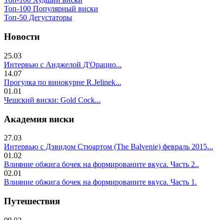
Топ-100 Популярный виски
Топ-50 Дегустаторы
Новости
25.03
Интервью с Анджелой Д'Орацио...
14.07
Прогулка по винокурне R.Jelinek...
01.01
Чешский виски: Gold Cock...
Академия виски
27.03
Интервью с Дэвидом Стюартом (The Balvenie) февраль 2015...
01.02
Влияние обжига бочек на формированите вкуса. Часть 2..
02.01
Влияние обжига бочек на формированите вкуса. Часть 1.
Путешествия