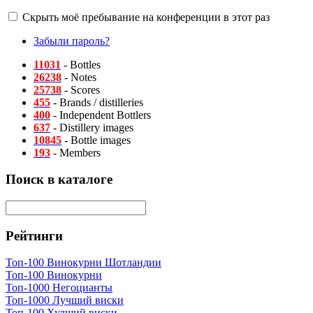
Скрыть моё пребывание на конференции в этот раз
Забыли пароль?
11031
- Bottles
26238
- Notes
25738
- Scores
455
- Brands / distilleries
400
- Independent Bottlers
637
- Distillery images
10845
- Bottle images
193
- Members
Поиск в каталоге
Рейтинги
Топ-100 Винокурни Шотландии
Топ-100 Винокурни
Топ-1000 Негоцианты
Топ-1000 Лучший виски
Топ-100 Худший виски