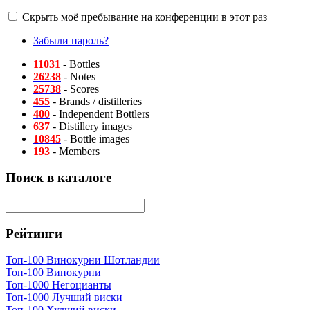
Скрыть моё пребывание на конференции в этот раз
Забыли пароль?
11031
- Bottles
26238
- Notes
25738
- Scores
455
- Brands / distilleries
400
- Independent Bottlers
637
- Distillery images
10845
- Bottle images
193
- Members
Поиск в каталоге
Рейтинги
Топ-100 Винокурни Шотландии
Топ-100 Винокурни
Топ-1000 Негоцианты
Топ-1000 Лучший виски
Топ-100 Худший виски