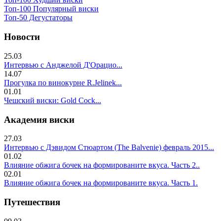
Топ-100 Популярный виски
Топ-50 Дегустаторы
Новости
25.03
Интервью с Анджелой Д'Орацио...
14.07
Прогулка по винокурне R.Jelinek...
01.01
Чешский виски: Gold Cock...
Академия виски
27.03
Интервью с Дэвидом Стюартом (The Balvenie) февраль 2015...
01.02
Влияние обжига бочек на формированите вкуса. Часть 2..
02.01
Влияние обжига бочек на формированите вкуса. Часть 1.
Путешествия