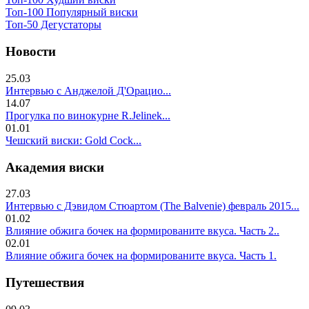
Топ-100 Популярный виски
Топ-50 Дегустаторы
Новости
25.03
Интервью с Анджелой Д'Орацио...
14.07
Прогулка по винокурне R.Jelinek...
01.01
Чешский виски: Gold Cock...
Академия виски
27.03
Интервью с Дэвидом Стюартом (The Balvenie) февраль 2015...
01.02
Влияние обжига бочек на формированите вкуса. Часть 2..
02.01
Влияние обжига бочек на формированите вкуса. Часть 1.
Путешествия