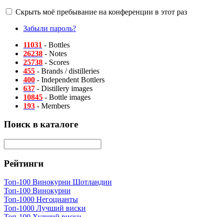
Скрыть моё пребывание на конференции в этот раз
Забыли пароль?
11031
- Bottles
26238
- Notes
25738
- Scores
455
- Brands / distilleries
400
- Independent Bottlers
637
- Distillery images
10845
- Bottle images
193
- Members
Поиск в каталоге
Рейтинги
Топ-100 Винокурни Шотландии
Топ-100 Винокурни
Топ-1000 Негоцианты
Топ-1000 Лучший виски
Топ-100 Худший виски