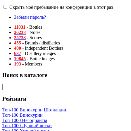
Скрыть моё пребывание на конференции в этот раз
Забыли пароль?
11031
- Bottles
26238
- Notes
25738
- Scores
455
- Brands / distilleries
400
- Independent Bottlers
637
- Distillery images
10845
- Bottle images
193
- Members
Поиск в каталоге
Рейтинги
Топ-100 Винокурни Шотландии
Топ-100 Винокурни
Топ-1000 Негоцианты
Топ-1000 Лучший виски
Топ-100 Худший виски