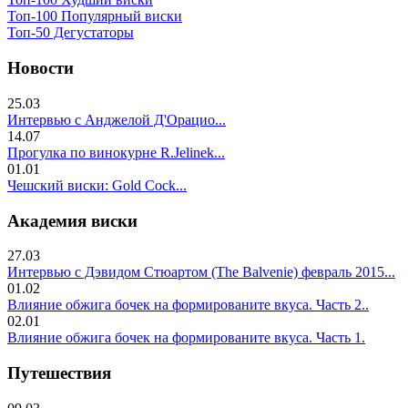
Топ-100 Популярный виски
Топ-50 Дегустаторы
Новости
25.03
Интервью с Анджелой Д'Орацио...
14.07
Прогулка по винокурне R.Jelinek...
01.01
Чешский виски: Gold Cock...
Академия виски
27.03
Интервью с Дэвидом Стюартом (The Balvenie) февраль 2015...
01.02
Влияние обжига бочек на формированите вкуса. Часть 2..
02.01
Влияние обжига бочек на формированите вкуса. Часть 1.
Путешествия