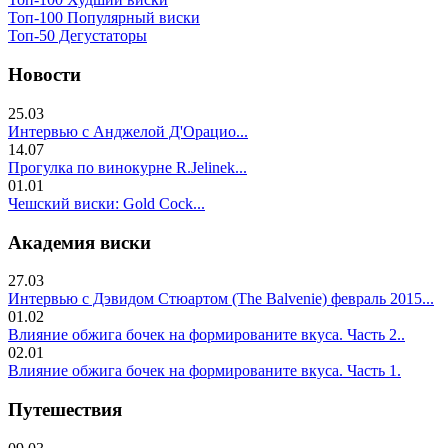
Топ-100 Популярный виски
Топ-50 Дегустаторы
Новости
25.03
Интервью с Анджелой Д'Орацио...
14.07
Прогулка по винокурне R.Jelinek...
01.01
Чешский виски: Gold Cock...
Академия виски
27.03
Интервью с Дэвидом Стюартом (The Balvenie) февраль 2015...
01.02
Влияние обжига бочек на формированите вкуса. Часть 2..
02.01
Влияние обжига бочек на формированите вкуса. Часть 1.
Путешествия