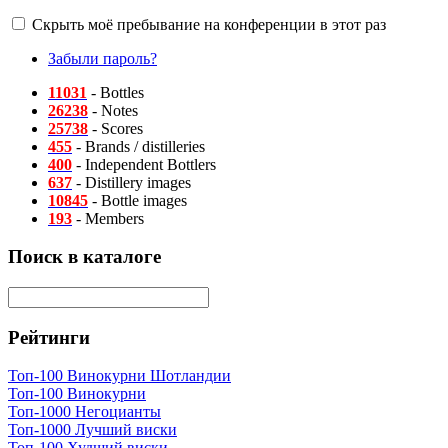
Скрыть моё пребывание на конференции в этот раз
Забыли пароль?
11031
- Bottles
26238
- Notes
25738
- Scores
455
- Brands / distilleries
400
- Independent Bottlers
637
- Distillery images
10845
- Bottle images
193
- Members
Поиск в каталоге
Рейтинги
Топ-100 Винокурни Шотландии
Топ-100 Винокурни
Топ-1000 Негоцианты
Топ-1000 Лучший виски
Топ-100 Худший виски