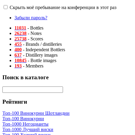
Скрыть моё пребывание на конференции в этот раз
Забыли пароль?
11031
- Bottles
26238
- Notes
25738
- Scores
455
- Brands / distilleries
400
- Independent Bottlers
637
- Distillery images
10845
- Bottle images
193
- Members
Поиск в каталоге
Рейтинги
Топ-100 Винокурни Шотландии
Топ-100 Винокурни
Топ-1000 Негоцианты
Топ-1000 Лучший виски
Топ-100 Худший виски