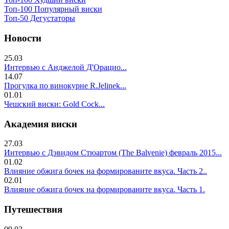
Топ-100 Популярный виски
Топ-50 Дегустаторы
Новости
25.03
Интервью с Анджелой Д'Орацио...
14.07
Прогулка по винокурне R.Jelinek...
01.01
Чешский виски: Gold Cock...
Академия виски
27.03
Интервью с Дэвидом Стюартом (The Balvenie) февраль 2015...
01.02
Влияние обжига бочек на формированите вкуса. Часть 2..
02.01
Влияние обжига бочек на формированите вкуса. Часть 1.
Путешествия