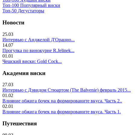
Топ-100 Популярный виски
Топ-50 Дегустаторы
Новости
25.03
Интервью с Анджелой Д'Орацио...
14.07
Прогулка по винокурне R.Jelinek...
01.01
Чешский виски: Gold Cock...
Академия виски
27.03
Интервью с Дэвидом Стюартом (The Balvenie) февраль 2015...
01.02
Влияние обжига бочек на формированите вкуса. Часть 2..
02.01
Влияние обжига бочек на формированите вкуса. Часть 1.
Путешествия