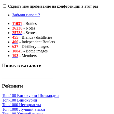
Скрыть моё пребывание на конференции в этот раз
Забыли пароль?
11031
- Bottles
26238
- Notes
25738
- Scores
455
- Brands / distilleries
400
- Independent Bottlers
637
- Distillery images
10845
- Bottle images
193
- Members
Поиск в каталоге
Рейтинги
Топ-100 Винокурни Шотландии
Топ-100 Винокурни
Топ-1000 Негоцианты
Топ-1000 Лучший виски
Топ-100 Худший виски