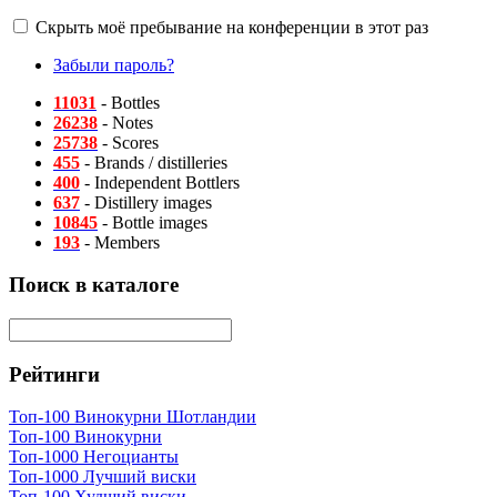
Скрыть моё пребывание на конференции в этот раз
Забыли пароль?
11031
- Bottles
26238
- Notes
25738
- Scores
455
- Brands / distilleries
400
- Independent Bottlers
637
- Distillery images
10845
- Bottle images
193
- Members
Поиск в каталоге
Рейтинги
Топ-100 Винокурни Шотландии
Топ-100 Винокурни
Топ-1000 Негоцианты
Топ-1000 Лучший виски
Топ-100 Худший виски