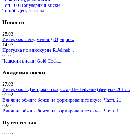
Топ-100 Популярный виски
Топ-50 Дегустаторы
Новости
25.03
Интервью с Анджелой Д'Орацио...
14.07
Прогулка по винокурне R.Jelinek...
01.01
Чешский виски: Gold Cock...
Академия виски
27.03
Интервью с Дэвидом Стюартом (The Balvenie) февраль 2015...
01.02
Влияние обжига бочек на формированите вкуса. Часть 2..
02.01
Влияние обжига бочек на формированите вкуса. Часть 1.
Путешествия