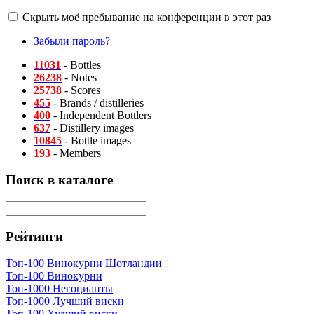
Скрыть моё пребывание на конференции в этот раз
Забыли пароль?
11031
- Bottles
26238
- Notes
25738
- Scores
455
- Brands / distilleries
400
- Independent Bottlers
637
- Distillery images
10845
- Bottle images
193
- Members
Поиск в каталоге
Рейтинги
Топ-100 Винокурни Шотландии
Топ-100 Винокурни
Топ-1000 Негоцианты
Топ-1000 Лучший виски
Топ-100 Худший виски