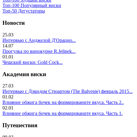
Топ-100 Популярный виски
Топ-50 Дегустаторы
Новости
25.03
Интервью с Анджелой Д'Орацио...
14.07
Прогулка по винокурне R.Jelinek...
01.01
Чешский виски: Gold Cock...
Академия виски
27.03
Интервью с Дэвидом Стюартом (The Balvenie) февраль 2015...
01.02
Влияние обжига бочек на формированите вкуса. Часть 2..
02.01
Влияние обжига бочек на формированите вкуса. Часть 1.
Путешествия