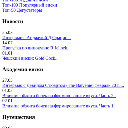
Топ-100 Популярный виски
Топ-50 Дегустаторы
Новости
25.03
Интервью с Анджелой Д'Орацио...
14.07
Прогулка по винокурне R.Jelinek...
01.01
Чешский виски: Gold Cock...
Академия виски
27.03
Интервью с Дэвидом Стюартом (The Balvenie) февраль 2015...
01.02
Влияние обжига бочек на формированите вкуса. Часть 2..
02.01
Влияние обжига бочек на формированите вкуса. Часть 1.
Путешествия