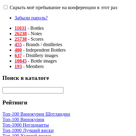
Скрыть моё пребывание на конференции в этот раз
Забыли пароль?
11031
- Bottles
26238
- Notes
25738
- Scores
455
- Brands / distilleries
400
- Independent Bottlers
637
- Distillery images
10845
- Bottle images
193
- Members
Поиск в каталоге
Рейтинги
Топ-100 Винокурни Шотландии
Топ-100 Винокурни
Топ-1000 Негоцианты
Топ-1000 Лучший виски
Топ-100 Худший виски