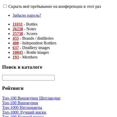
Скрыть моё пребывание на конференции в этот раз
Забыли пароль?
11031
- Bottles
26238
- Notes
25738
- Scores
455
- Brands / distilleries
400
- Independent Bottlers
637
- Distillery images
10845
- Bottle images
193
- Members
Поиск в каталоге
Рейтинги
Топ-100 Винокурни Шотландии
Топ-100 Винокурни
Топ-1000 Негоцианты
Топ-1000 Лучший виски
Топ-100 Худший виски