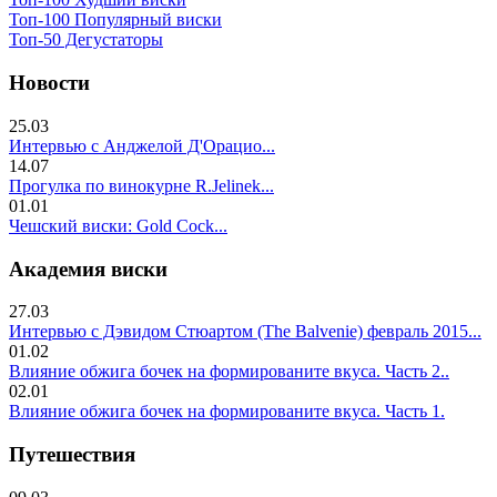
Топ-100 Популярный виски
Топ-50 Дегустаторы
Новости
25.03
Интервью с Анджелой Д'Орацио...
14.07
Прогулка по винокурне R.Jelinek...
01.01
Чешский виски: Gold Cock...
Академия виски
27.03
Интервью с Дэвидом Стюартом (The Balvenie) февраль 2015...
01.02
Влияние обжига бочек на формированите вкуса. Часть 2..
02.01
Влияние обжига бочек на формированите вкуса. Часть 1.
Путешествия