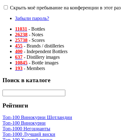
Скрыть моё пребывание на конференции в этот раз
Забыли пароль?
11031
- Bottles
26238
- Notes
25738
- Scores
455
- Brands / distilleries
400
- Independent Bottlers
637
- Distillery images
10845
- Bottle images
193
- Members
Поиск в каталоге
Рейтинги
Топ-100 Винокурни Шотландии
Топ-100 Винокурни
Топ-1000 Негоцианты
Топ-1000 Лучший виски
Топ-100 Худший виски