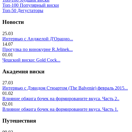
Топ-100 Популярный виски
Топ-50 Дегустаторы
Новости
25.03
Интервью с Анджелой Д'Орацио...
14.07
Прогулка по винокурне R.Jelinek...
01.01
Чешский виски: Gold Cock...
Академия виски
27.03
Интервью с Дэвидом Стюартом (The Balvenie) февраль 2015...
01.02
Влияние обжига бочек на формированите вкуса. Часть 2..
02.01
Влияние обжига бочек на формированите вкуса. Часть 1.
Путешествия