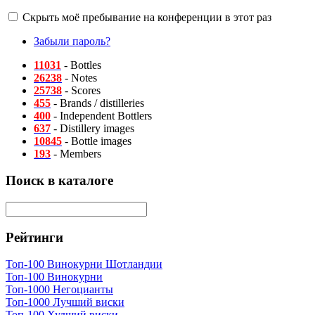
Скрыть моё пребывание на конференции в этот раз
Забыли пароль?
11031
- Bottles
26238
- Notes
25738
- Scores
455
- Brands / distilleries
400
- Independent Bottlers
637
- Distillery images
10845
- Bottle images
193
- Members
Поиск в каталоге
Рейтинги
Топ-100 Винокурни Шотландии
Топ-100 Винокурни
Топ-1000 Негоцианты
Топ-1000 Лучший виски
Топ-100 Худший виски