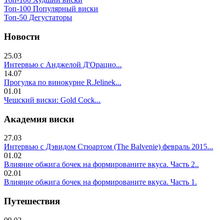
Топ-100 Популярный виски
Топ-50 Дегустаторы
Новости
25.03
Интервью с Анджелой Д'Орацио...
14.07
Прогулка по винокурне R.Jelinek...
01.01
Чешский виски: Gold Cock...
Академия виски
27.03
Интервью с Дэвидом Стюартом (The Balvenie) февраль 2015...
01.02
Влияние обжига бочек на формированите вкуса. Часть 2..
02.01
Влияние обжига бочек на формированите вкуса. Часть 1.
Путешествия