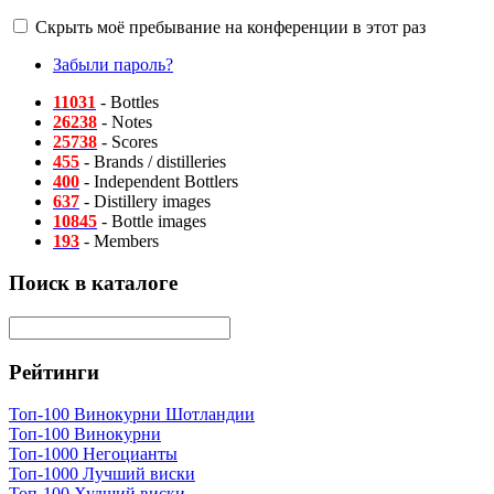
Скрыть моё пребывание на конференции в этот раз
Забыли пароль?
11031
- Bottles
26238
- Notes
25738
- Scores
455
- Brands / distilleries
400
- Independent Bottlers
637
- Distillery images
10845
- Bottle images
193
- Members
Поиск в каталоге
Рейтинги
Топ-100 Винокурни Шотландии
Топ-100 Винокурни
Топ-1000 Негоцианты
Топ-1000 Лучший виски
Топ-100 Худший виски