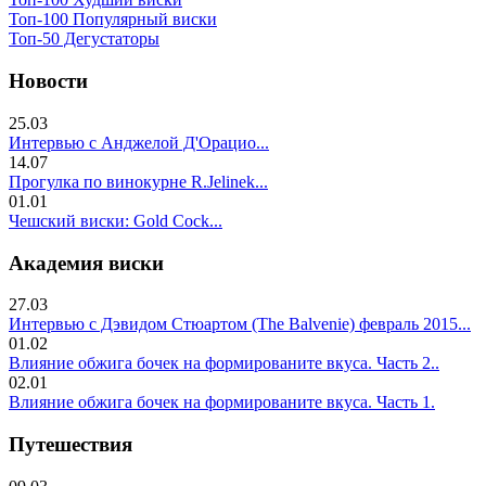
Топ-100 Популярный виски
Топ-50 Дегустаторы
Новости
25.03
Интервью с Анджелой Д'Орацио...
14.07
Прогулка по винокурне R.Jelinek...
01.01
Чешский виски: Gold Cock...
Академия виски
27.03
Интервью с Дэвидом Стюартом (The Balvenie) февраль 2015...
01.02
Влияние обжига бочек на формированите вкуса. Часть 2..
02.01
Влияние обжига бочек на формированите вкуса. Часть 1.
Путешествия