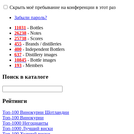
Скрыть моё пребывание на конференции в этот раз
Забыли пароль?
11031
- Bottles
26238
- Notes
25738
- Scores
455
- Brands / distilleries
400
- Independent Bottlers
637
- Distillery images
10845
- Bottle images
193
- Members
Поиск в каталоге
Рейтинги
Топ-100 Винокурни Шотландии
Топ-100 Винокурни
Топ-1000 Негоцианты
Топ-1000 Лучший виски
Топ-100 Худший виски