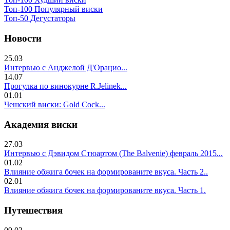
Топ-100 Популярный виски
Топ-50 Дегустаторы
Новости
25.03
Интервью с Анджелой Д'Орацио...
14.07
Прогулка по винокурне R.Jelinek...
01.01
Чешский виски: Gold Cock...
Академия виски
27.03
Интервью с Дэвидом Стюартом (The Balvenie) февраль 2015...
01.02
Влияние обжига бочек на формированите вкуса. Часть 2..
02.01
Влияние обжига бочек на формированите вкуса. Часть 1.
Путешествия