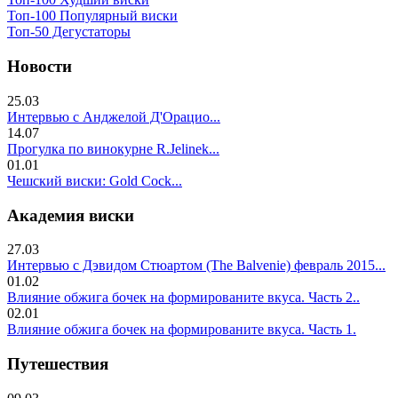
Топ-100 Популярный виски
Топ-50 Дегустаторы
Новости
25.03
Интервью с Анджелой Д'Орацио...
14.07
Прогулка по винокурне R.Jelinek...
01.01
Чешский виски: Gold Cock...
Академия виски
27.03
Интервью с Дэвидом Стюартом (The Balvenie) февраль 2015...
01.02
Влияние обжига бочек на формированите вкуса. Часть 2..
02.01
Влияние обжига бочек на формированите вкуса. Часть 1.
Путешествия