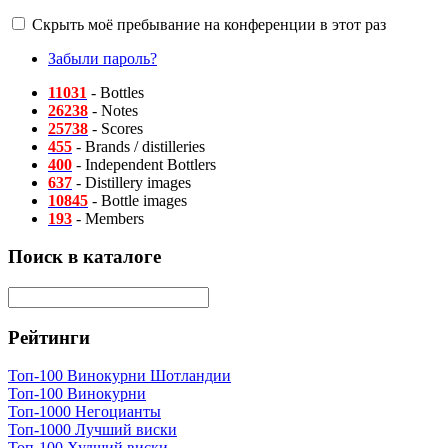
Скрыть моё пребывание на конференции в этот раз
Забыли пароль?
11031
- Bottles
26238
- Notes
25738
- Scores
455
- Brands / distilleries
400
- Independent Bottlers
637
- Distillery images
10845
- Bottle images
193
- Members
Поиск в каталоге
Рейтинги
Топ-100 Винокурни Шотландии
Топ-100 Винокурни
Топ-1000 Негоцианты
Топ-1000 Лучший виски
Топ-100 Худший виски