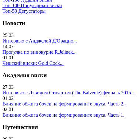
Топ-100 Популярный виски
Топ-50 Дегустаторы
Новости
25.03
Интервью с Анджелой Д'Орацио...
14.07
Прогулка по винокурне R.Jelinek...
01.01
Чешский виски: Gold Cock...
Академия виски
27.03
Интервью с Дэвидом Стюартом (The Balvenie) февраль 2015...
01.02
Влияние обжига бочек на формированите вкуса. Часть 2..
02.01
Влияние обжига бочек на формированите вкуса. Часть 1.
Путешествия