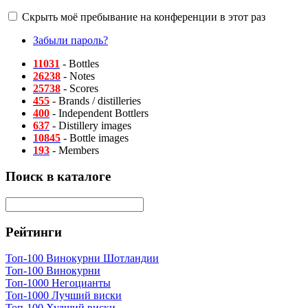
Скрыть моё пребывание на конференции в этот раз
Забыли пароль?
11031
- Bottles
26238
- Notes
25738
- Scores
455
- Brands / distilleries
400
- Independent Bottlers
637
- Distillery images
10845
- Bottle images
193
- Members
Поиск в каталоге
Рейтинги
Топ-100 Винокурни Шотландии
Топ-100 Винокурни
Топ-1000 Негоцианты
Топ-1000 Лучший виски
Топ-100 Худший виски