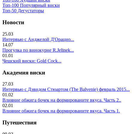
Топ-100 Популярный виски
Топ-50 Дегустаторы
Новости
25.03
Интервью с Анджелой Д'Орацио...
14.07
Прогулка по винокурне R.Jelinek...
01.01
Чешский виски: Gold Cock...
Академия виски
27.03
Интервью с Дэвидом Стюартом (The Balvenie) февраль 2015...
01.02
Влияние обжига бочек на формированите вкуса. Часть 2..
02.01
Влияние обжига бочек на формированите вкуса. Часть 1.
Путешествия