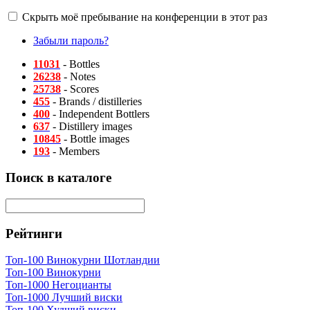
Скрыть моё пребывание на конференции в этот раз
Забыли пароль?
11031
- Bottles
26238
- Notes
25738
- Scores
455
- Brands / distilleries
400
- Independent Bottlers
637
- Distillery images
10845
- Bottle images
193
- Members
Поиск в каталоге
Рейтинги
Топ-100 Винокурни Шотландии
Топ-100 Винокурни
Топ-1000 Негоцианты
Топ-1000 Лучший виски
Топ-100 Худший виски