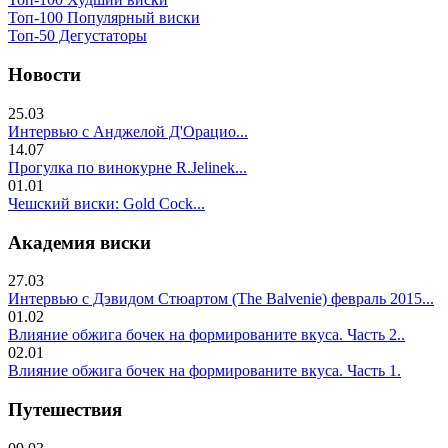
Топ-100 Популярный виски
Топ-50 Дегустаторы
Новости
25.03
Интервью с Анджелой Д'Орацио...
14.07
Прогулка по винокурне R.Jelinek...
01.01
Чешский виски: Gold Cock...
Академия виски
27.03
Интервью с Дэвидом Стюартом (The Balvenie) февраль 2015...
01.02
Влияние обжига бочек на формированите вкуса. Часть 2..
02.01
Влияние обжига бочек на формированите вкуса. Часть 1.
Путешествия