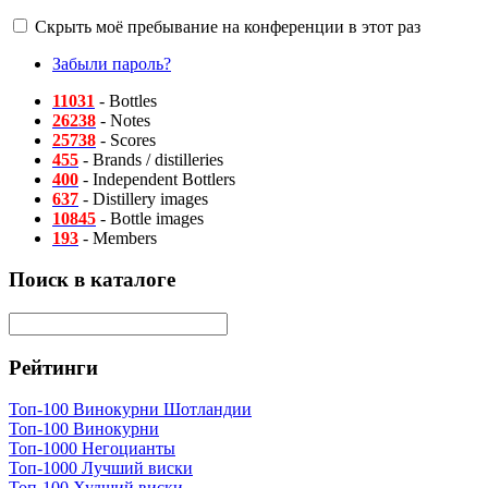
Скрыть моё пребывание на конференции в этот раз
Забыли пароль?
11031
- Bottles
26238
- Notes
25738
- Scores
455
- Brands / distilleries
400
- Independent Bottlers
637
- Distillery images
10845
- Bottle images
193
- Members
Поиск в каталоге
Рейтинги
Топ-100 Винокурни Шотландии
Топ-100 Винокурни
Топ-1000 Негоцианты
Топ-1000 Лучший виски
Топ-100 Худший виски