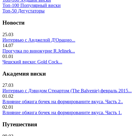
Топ-100 Популярный виски
Топ-50 Дегустаторы
Новости
25.03
Интервью с Анджелой Д'Орацио...
14.07
Прогулка по винокурне R.Jelinek...
01.01
Чешский виски: Gold Cock...
Академия виски
27.03
Интервью с Дэвидом Стюартом (The Balvenie) февраль 2015...
01.02
Влияние обжига бочек на формированите вкуса. Часть 2..
02.01
Влияние обжига бочек на формированите вкуса. Часть 1.
Путешествия