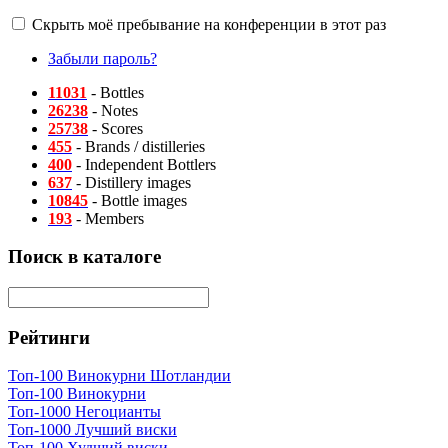
Скрыть моё пребывание на конференции в этот раз
Забыли пароль?
11031
- Bottles
26238
- Notes
25738
- Scores
455
- Brands / distilleries
400
- Independent Bottlers
637
- Distillery images
10845
- Bottle images
193
- Members
Поиск в каталоге
Рейтинги
Топ-100 Винокурни Шотландии
Топ-100 Винокурни
Топ-1000 Негоцианты
Топ-1000 Лучший виски
Топ-100 Худший виски