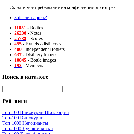
Скрыть моё пребывание на конференции в этот раз
Забыли пароль?
11031
- Bottles
26238
- Notes
25738
- Scores
455
- Brands / distilleries
400
- Independent Bottlers
637
- Distillery images
10845
- Bottle images
193
- Members
Поиск в каталоге
Рейтинги
Топ-100 Винокурни Шотландии
Топ-100 Винокурни
Топ-1000 Негоцианты
Топ-1000 Лучший виски
Топ-100 Худший виски