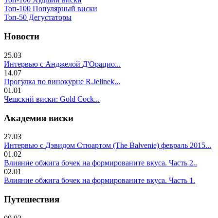
Топ-100 Популярный виски
Топ-50 Дегустаторы
Новости
25.03
Интервью с Анджелой Д'Орацио...
14.07
Прогулка по винокурне R.Jelinek...
01.01
Чешский виски: Gold Cock...
Академия виски
27.03
Интервью с Дэвидом Стюартом (The Balvenie) февраль 2015...
01.02
Влияние обжига бочек на формированите вкуса. Часть 2..
02.01
Влияние обжига бочек на формированите вкуса. Часть 1.
Путешествия