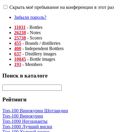
Скрыть моё пребывание на конференции в этот раз
Забыли пароль?
11031
- Bottles
26238
- Notes
25738
- Scores
455
- Brands / distilleries
400
- Independent Bottlers
637
- Distillery images
10845
- Bottle images
193
- Members
Поиск в каталоге
Рейтинги
Топ-100 Винокурни Шотландии
Топ-100 Винокурни
Топ-1000 Негоцианты
Топ-1000 Лучший виски
Топ-100 Худший виски