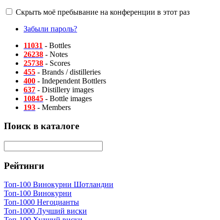
Скрыть моё пребывание на конференции в этот раз
Забыли пароль?
11031
- Bottles
26238
- Notes
25738
- Scores
455
- Brands / distilleries
400
- Independent Bottlers
637
- Distillery images
10845
- Bottle images
193
- Members
Поиск в каталоге
Рейтинги
Топ-100 Винокурни Шотландии
Топ-100 Винокурни
Топ-1000 Негоцианты
Топ-1000 Лучший виски
Топ-100 Худший виски