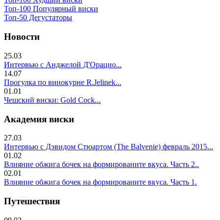
Топ-100 Популярный виски
Топ-50 Дегустаторы
Новости
25.03
Интервью с Анджелой Д'Орацио...
14.07
Прогулка по винокурне R.Jelinek...
01.01
Чешский виски: Gold Cock...
Академия виски
27.03
Интервью с Дэвидом Стюартом (The Balvenie) февраль 2015...
01.02
Влияние обжига бочек на формированите вкуса. Часть 2..
02.01
Влияние обжига бочек на формированите вкуса. Часть 1.
Путешествия