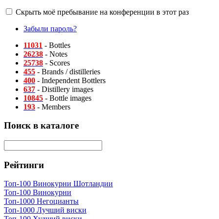
Скрыть моё пребывание на конференции в этот раз
Забыли пароль?
11031
- Bottles
26238
- Notes
25738
- Scores
455
- Brands / distilleries
400
- Independent Bottlers
637
- Distillery images
10845
- Bottle images
193
- Members
Поиск в каталоге
Рейтинги
Топ-100 Винокурни Шотландии
Топ-100 Винокурни
Топ-1000 Негоцианты
Топ-1000 Лучший виски
Топ-100 Худший виски