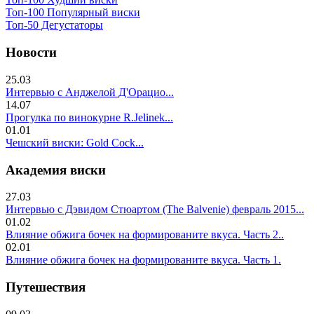
Топ-100 Популярный виски
Топ-50 Дегустаторы
Новости
25.03
Интервью с Анджелой Д'Орацио...
14.07
Прогулка по винокурне R.Jelinek...
01.01
Чешский виски: Gold Cock...
Академия виски
27.03
Интервью с Дэвидом Стюартом (The Balvenie) февраль 2015...
01.02
Влияние обжига бочек на формированите вкуса. Часть 2..
02.01
Влияние обжига бочек на формированите вкуса. Часть 1.
Путешествия