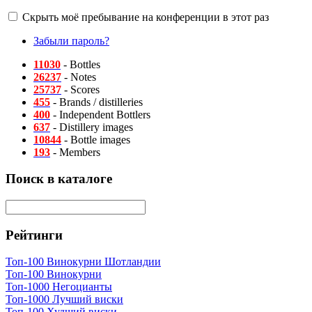
Скрыть моё пребывание на конференции в этот раз
Забыли пароль?
11030
- Bottles
26237
- Notes
25737
- Scores
455
- Brands / distilleries
400
- Independent Bottlers
637
- Distillery images
10844
- Bottle images
193
- Members
Поиск в каталоге
Рейтинги
Топ-100 Винокурни Шотландии
Топ-100 Винокурни
Топ-1000 Негоцианты
Топ-1000 Лучший виски
Топ-100 Худший виски