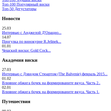
Топ-100 Популярный виски
Топ-50 Дегустаторы
Новости
25.03
Интервью с Анджелой Д'Орацио...
14.07
Прогулка по винокурне R.Jelinek...
01.01
Чешский виски: Gold Cock...
Академия виски
27.03
Интервью с Дэвидом Стюартом (The Balvenie) февраль 2015...
01.02
Влияние обжига бочек на формированите вкуса. Часть 2..
02.01
Влияние обжига бочек на формированите вкуса. Часть 1.
Путешествия