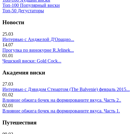
Топ-100 Популярный виски
Топ-50 Дегустаторы
Новости
25.03
Интервью с Анджелой Д'Орацио...
14.07
Прогулка по винокурне R.Jelinek...
01.01
Чешский виски: Gold Cock...
Академия виски
27.03
Интервью с Дэвидом Стюартом (The Balvenie) февраль 2015...
01.02
Влияние обжига бочек на формированите вкуса. Часть 2..
02.01
Влияние обжига бочек на формированите вкуса. Часть 1.
Путешествия