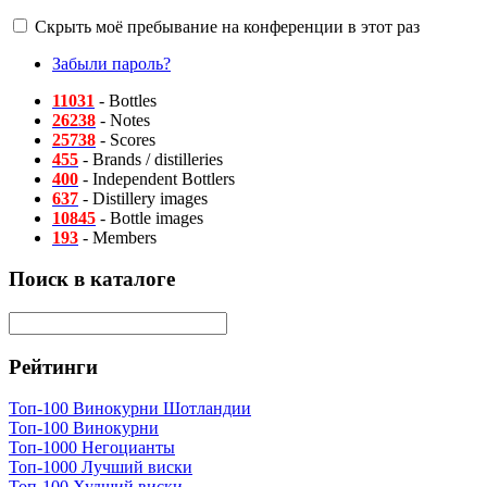
Скрыть моё пребывание на конференции в этот раз
Забыли пароль?
11031
- Bottles
26238
- Notes
25738
- Scores
455
- Brands / distilleries
400
- Independent Bottlers
637
- Distillery images
10845
- Bottle images
193
- Members
Поиск в каталоге
Рейтинги
Топ-100 Винокурни Шотландии
Топ-100 Винокурни
Топ-1000 Негоцианты
Топ-1000 Лучший виски
Топ-100 Худший виски