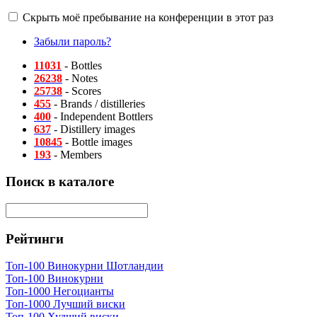
Скрыть моё пребывание на конференции в этот раз
Забыли пароль?
11031
- Bottles
26238
- Notes
25738
- Scores
455
- Brands / distilleries
400
- Independent Bottlers
637
- Distillery images
10845
- Bottle images
193
- Members
Поиск в каталоге
Рейтинги
Топ-100 Винокурни Шотландии
Топ-100 Винокурни
Топ-1000 Негоцианты
Топ-1000 Лучший виски
Топ-100 Худший виски