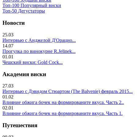
Топ-100 Популярный виски
Топ-50 Дегустаторы
Новости
25.03
Интервью с Анджелой Д'Орацио...
14.07
Прогулка по винокурне R.Jelinek...
01.01
Чешский виски: Gold Cock...
Академия виски
27.03
Интервью с Дэвидом Стюартом (The Balvenie) февраль 2015...
01.02
Влияние обжига бочек на формированите вкуса. Часть 2..
02.01
Влияние обжига бочек на формированите вкуса. Часть 1.
Путешествия