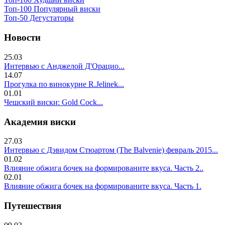
Топ-100 Популярный виски
Топ-50 Дегустаторы
Новости
25.03
Интервью с Анджелой Д'Орацио...
14.07
Прогулка по винокурне R.Jelinek...
01.01
Чешский виски: Gold Cock...
Академия виски
27.03
Интервью с Дэвидом Стюартом (The Balvenie) февраль 2015...
01.02
Влияние обжига бочек на формированите вкуса. Часть 2..
02.01
Влияние обжига бочек на формированите вкуса. Часть 1.
Путешествия