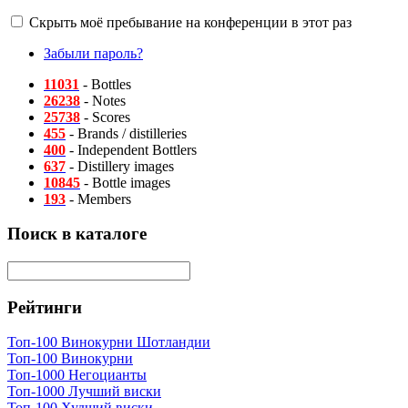
Скрыть моё пребывание на конференции в этот раз
Забыли пароль?
11031
- Bottles
26238
- Notes
25738
- Scores
455
- Brands / distilleries
400
- Independent Bottlers
637
- Distillery images
10845
- Bottle images
193
- Members
Поиск в каталоге
Рейтинги
Топ-100 Винокурни Шотландии
Топ-100 Винокурни
Топ-1000 Негоцианты
Топ-1000 Лучший виски
Топ-100 Худший виски