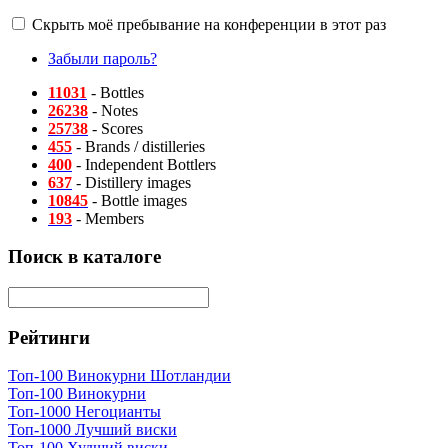
Скрыть моё пребывание на конференции в этот раз
Забыли пароль?
11031
- Bottles
26238
- Notes
25738
- Scores
455
- Brands / distilleries
400
- Independent Bottlers
637
- Distillery images
10845
- Bottle images
193
- Members
Поиск в каталоге
Рейтинги
Топ-100 Винокурни Шотландии
Топ-100 Винокурни
Топ-1000 Негоцианты
Топ-1000 Лучший виски
Топ-100 Худший виски