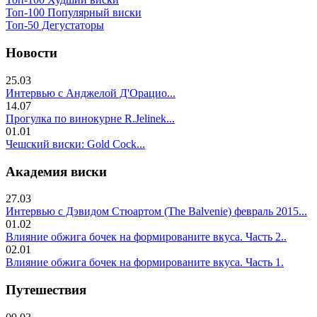
Топ-100 Популярный виски
Топ-50 Дегустаторы
Новости
25.03
Интервью с Анджелой Д'Орацио...
14.07
Прогулка по винокурне R.Jelinek...
01.01
Чешский виски: Gold Cock...
Академия виски
27.03
Интервью с Дэвидом Стюартом (The Balvenie) февраль 2015...
01.02
Влияние обжига бочек на формированите вкуса. Часть 2..
02.01
Влияние обжига бочек на формированите вкуса. Часть 1.
Путешествия