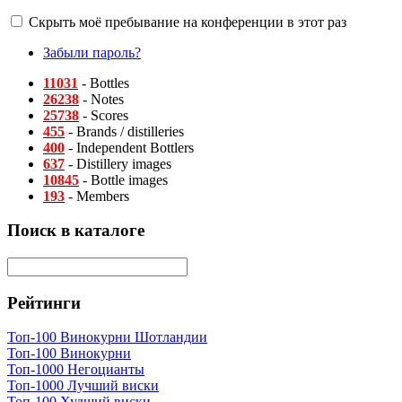
Скрыть моё пребывание на конференции в этот раз
Забыли пароль?
11031
- Bottles
26238
- Notes
25738
- Scores
455
- Brands / distilleries
400
- Independent Bottlers
637
- Distillery images
10845
- Bottle images
193
- Members
Поиск в каталоге
Рейтинги
Топ-100 Винокурни Шотландии
Топ-100 Винокурни
Топ-1000 Негоцианты
Топ-1000 Лучший виски
Топ-100 Худший виски