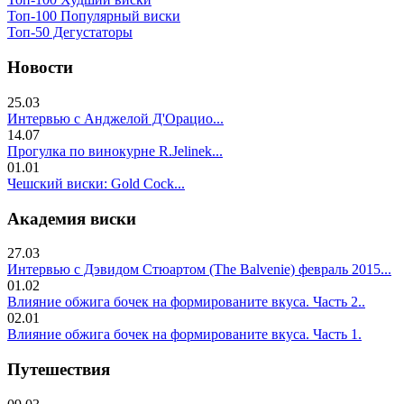
Топ-100 Популярный виски
Топ-50 Дегустаторы
Новости
25.03
Интервью с Анджелой Д'Орацио...
14.07
Прогулка по винокурне R.Jelinek...
01.01
Чешский виски: Gold Cock...
Академия виски
27.03
Интервью с Дэвидом Стюартом (The Balvenie) февраль 2015...
01.02
Влияние обжига бочек на формированите вкуса. Часть 2..
02.01
Влияние обжига бочек на формированите вкуса. Часть 1.
Путешествия