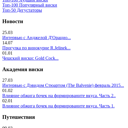
Топ-100 Популярный виски
Топ-50 Дегустаторы
Новости
25.03
Интервью с Анджелой Д'Орацио...
14.07
Прогулка по винокурне R.Jelinek...
01.01
Чешский виски: Gold Cock...
Академия виски
27.03
Интервью с Дэвидом Стюартом (The Balvenie) февраль 2015...
01.02
Влияние обжига бочек на формированите вкуса. Часть 2..
02.01
Влияние обжига бочек на формированите вкуса. Часть 1.
Путешествия