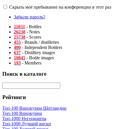
Скрыть моё пребывание на конференции в этот раз
Забыли пароль?
11031
- Bottles
26238
- Notes
25738
- Scores
455
- Brands / distilleries
400
- Independent Bottlers
637
- Distillery images
10845
- Bottle images
193
- Members
Поиск в каталоге
Рейтинги
Топ-100 Винокурни Шотландии
Топ-100 Винокурни
Топ-1000 Негоцианты
Топ-1000 Лучший виски
Топ-100 Худший виски