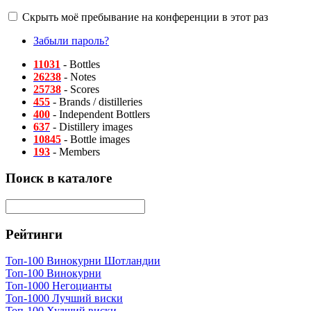
Скрыть моё пребывание на конференции в этот раз
Забыли пароль?
11031
- Bottles
26238
- Notes
25738
- Scores
455
- Brands / distilleries
400
- Independent Bottlers
637
- Distillery images
10845
- Bottle images
193
- Members
Поиск в каталоге
Рейтинги
Топ-100 Винокурни Шотландии
Топ-100 Винокурни
Топ-1000 Негоцианты
Топ-1000 Лучший виски
Топ-100 Худший виски