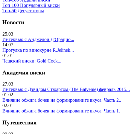
Топ-100 Популярный виски
Топ-50 Дегустаторы
Новости
25.03
Интервью с Анджелой Д'Орацио...
14.07
Прогулка по винокурне R.Jelinek...
01.01
Чешский виски: Gold Cock...
Академия виски
27.03
Интервью с Дэвидом Стюартом (The Balvenie) февраль 2015...
01.02
Влияние обжига бочек на формированите вкуса. Часть 2..
02.01
Влияние обжига бочек на формированите вкуса. Часть 1.
Путешествия