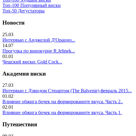
Топ-100 Популярный виски
Топ-50 Дегустаторы
Новости
25.03
Интервью с Анджелой Д'Орацио...
14.07
Прогулка по винокурне R.Jelinek...
01.01
Чешский виски: Gold Cock...
Академия виски
27.03
Интервью с Дэвидом Стюартом (The Balvenie) февраль 2015...
01.02
Влияние обжига бочек на формированите вкуса. Часть 2..
02.01
Влияние обжига бочек на формированите вкуса. Часть 1.
Путешествия