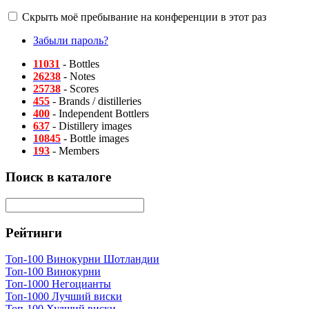
Скрыть моё пребывание на конференции в этот раз
Забыли пароль?
11031
- Bottles
26238
- Notes
25738
- Scores
455
- Brands / distilleries
400
- Independent Bottlers
637
- Distillery images
10845
- Bottle images
193
- Members
Поиск в каталоге
Рейтинги
Топ-100 Винокурни Шотландии
Топ-100 Винокурни
Топ-1000 Негоцианты
Топ-1000 Лучший виски
Топ-100 Худший виски