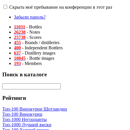
Скрыть моё пребывание на конференции в этот раз
Забыли пароль?
11031
- Bottles
26238
- Notes
25738
- Scores
455
- Brands / distilleries
400
- Independent Bottlers
637
- Distillery images
10845
- Bottle images
193
- Members
Поиск в каталоге
Рейтинги
Топ-100 Винокурни Шотландии
Топ-100 Винокурни
Топ-1000 Негоцианты
Топ-1000 Лучший виски
Топ-100 Худший виски