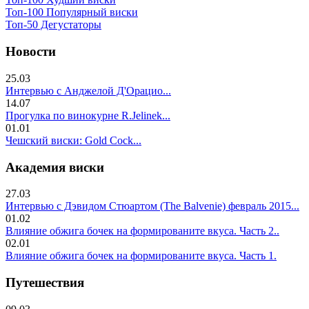
Топ-100 Популярный виски
Топ-50 Дегустаторы
Новости
25.03
Интервью с Анджелой Д'Орацио...
14.07
Прогулка по винокурне R.Jelinek...
01.01
Чешский виски: Gold Cock...
Академия виски
27.03
Интервью с Дэвидом Стюартом (The Balvenie) февраль 2015...
01.02
Влияние обжига бочек на формированите вкуса. Часть 2..
02.01
Влияние обжига бочек на формированите вкуса. Часть 1.
Путешествия