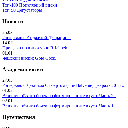
Топ-100 Популярный виски
Топ-50 Дегустаторы
Новости
25.03
Интервью с Анджелой Д'Орацио...
14.07
Прогулка по винокурне R.Jelinek...
01.01
Чешский виски: Gold Cock...
Академия виски
27.03
Интервью с Дэвидом Стюартом (The Balvenie) февраль 2015...
01.02
Влияние обжига бочек на формированите вкуса. Часть 2..
02.01
Влияние обжига бочек на формированите вкуса. Часть 1.
Путешествия