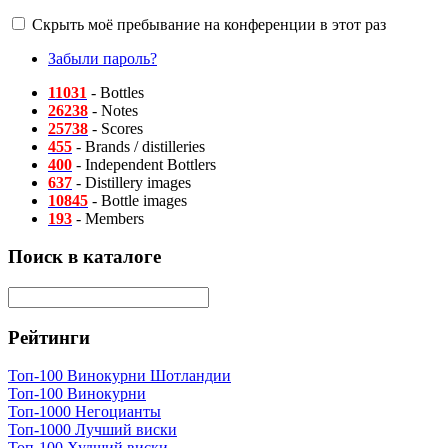
Скрыть моё пребывание на конференции в этот раз
Забыли пароль?
11031
- Bottles
26238
- Notes
25738
- Scores
455
- Brands / distilleries
400
- Independent Bottlers
637
- Distillery images
10845
- Bottle images
193
- Members
Поиск в каталоге
Рейтинги
Топ-100 Винокурни Шотландии
Топ-100 Винокурни
Топ-1000 Негоцианты
Топ-1000 Лучший виски
Топ-100 Худший виски