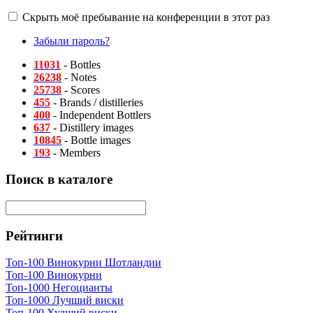
Скрыть моё пребывание на конференции в этот раз
Забыли пароль?
11031
- Bottles
26238
- Notes
25738
- Scores
455
- Brands / distilleries
400
- Independent Bottlers
637
- Distillery images
10845
- Bottle images
193
- Members
Поиск в каталоге
Рейтинги
Топ-100 Винокурни Шотландии
Топ-100 Винокурни
Топ-1000 Негоцианты
Топ-1000 Лучший виски
Топ-100 Худший виски