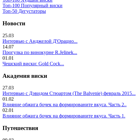
Топ-100 Популярный виски
Топ-50 Дегустаторы
Новости
25.03
Интервью с Анджелой Д'Орацио...
14.07
Прогулка по винокурне R.Jelinek...
01.01
Чешский виски: Gold Cock...
Академия виски
27.03
Интервью с Дэвидом Стюартом (The Balvenie) февраль 2015...
01.02
Влияние обжига бочек на формированите вкуса. Часть 2..
02.01
Влияние обжига бочек на формированите вкуса. Часть 1.
Путешествия