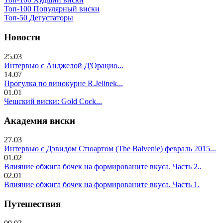
Топ-100 Популярный виски
Топ-50 Дегустаторы
Новости
25.03
Интервью с Анджелой Д'Орацио...
14.07
Прогулка по винокурне R.Jelinek...
01.01
Чешский виски: Gold Cock...
Академия виски
27.03
Интервью с Дэвидом Стюартом (The Balvenie) февраль 2015...
01.02
Влияние обжига бочек на формированите вкуса. Часть 2..
02.01
Влияние обжига бочек на формированите вкуса. Часть 1.
Путешествия