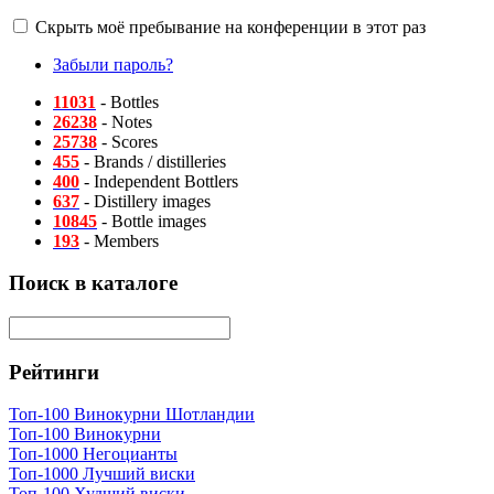
Скрыть моё пребывание на конференции в этот раз
Забыли пароль?
11031
- Bottles
26238
- Notes
25738
- Scores
455
- Brands / distilleries
400
- Independent Bottlers
637
- Distillery images
10845
- Bottle images
193
- Members
Поиск в каталоге
Рейтинги
Топ-100 Винокурни Шотландии
Топ-100 Винокурни
Топ-1000 Негоцианты
Топ-1000 Лучший виски
Топ-100 Худший виски